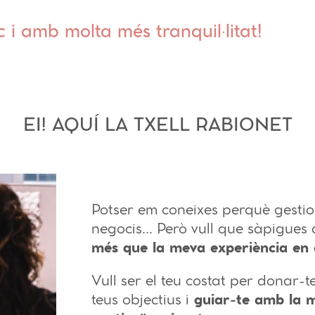
nc i amb molta més tranquil·litat!
EI! AQUÍ LA TXELL RABIONET
Potser em coneixes perquè gestion
negocis… Però vull que sàpigues
més que la meva experiència en 
Vull ser el teu costat per donar-te
teus objectius i
guiar-te amb la m