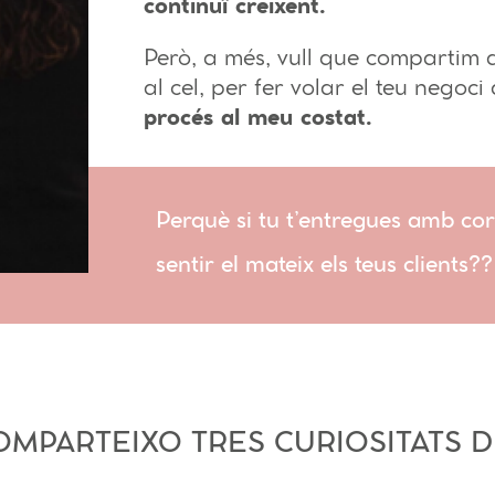
continuï creixent.
Però, a més, vull que compartim 
al cel, per fer volar el teu negoci
procés al meu costat.
Perquè si tu t’entregues amb cor
sentir el mateix els teus clients??
OMPARTEIXO TRES CURIOSITATS D