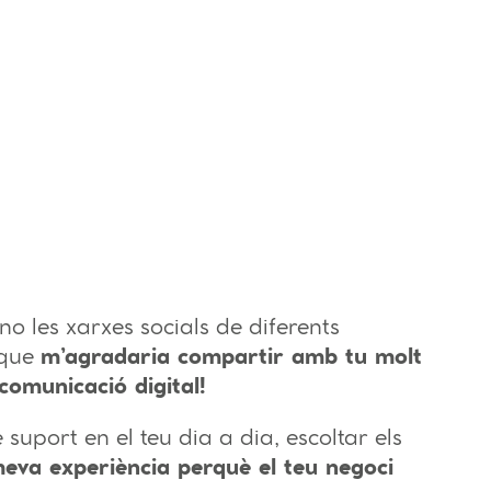
o les xarxes socials de diferents
 que
m’agradaria compartir amb tu molt
comunicació digital!
 suport en el teu dia a dia, escoltar els
eva experiència perquè el teu negoci