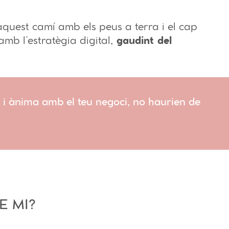
aquest camí amb els peus a terra i el cap
 amb l’estratègia digital,
gaudint del
 i ànima amb el teu negoci, no haurien de
E MI?