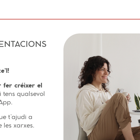
SENTACIONS
e’l!
 fer créixer el
i tens qualsevol
App.
e t’ajudi a
e les xarxes.